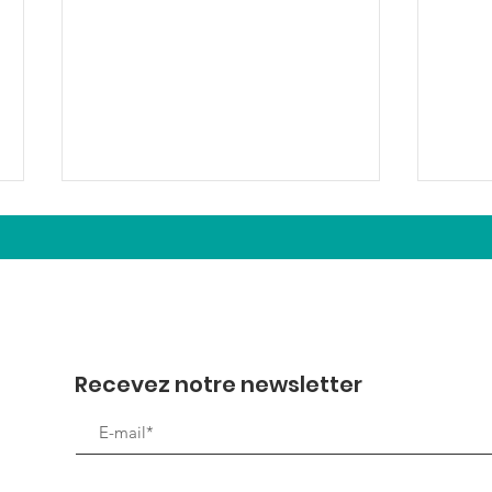
Quel bel anniversaire!
Recevez notre newsletter
Petit
🧳 🏖