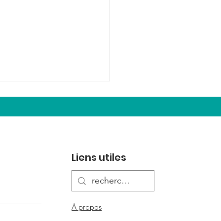
Liens utiles
e pause estivale 🌞
 ⛺️
À propos