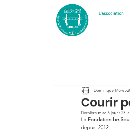
L'association
Dominique Moret
2
Courir 
Dernière mise à jour :
23 ja
La 
Fondation be.Sou
depuis 2012.