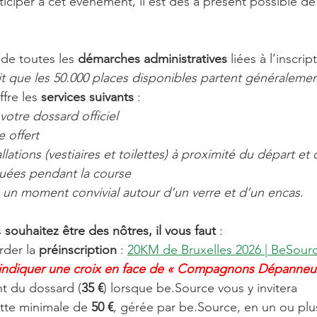
ticiper à cet évènement, il est dès à présent possible de
de toutes les 
démarches administratives
 liées à l’inscrip
ait que les 50.000 places disponibles partent généralement
fre les 
services suivants
 :
otre dossard officiel 
e offert 
llations (vestiaires et toilettes) à proximité du départ et d
ibuées pendant la course 
rt, un moment convivial autour d’un verre et d’un encas
.
 
souhaitez être des nôtres, il vous faut
 :
rder la 
préinscription
 :
20KM de Bruxelles 2026 | BeSour
n indiquer une croix en face de « Compagnons Dépanneur
t du dossard (
35 €
) lorsque be.Source vous y invitera
tte minimale de 
50 €
, gérée par be.Source, en un ou plus