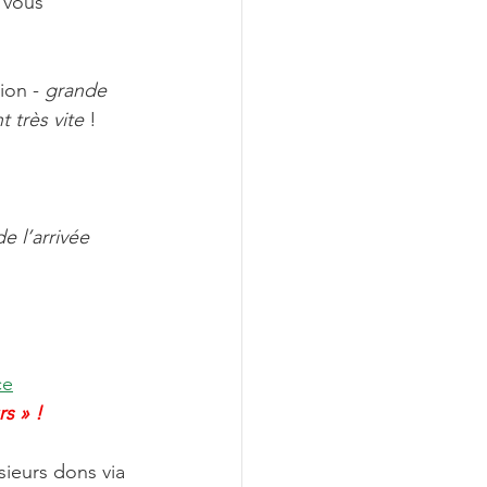
 vous 
tion - 
grande 
 très vite
 !
e l’arrivée 
ce
s » !
ieurs dons via 