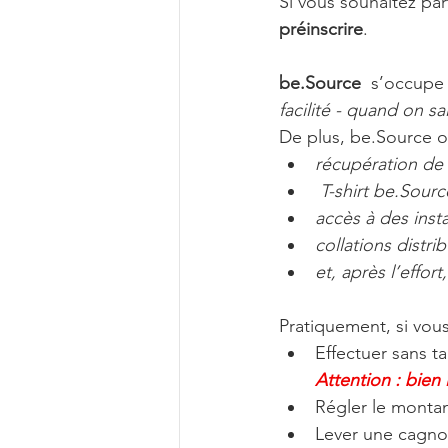
Si vous souhaitez par
préinscrire
.
be.Source 
 s’occupe 
facilité - quand on s
De plus, be.Source of
récupération de v
 T-shirt be.Sourc
accès à des insta
collations distr
et, après l’effo
Pratiquement, si vous
Effectuer sans ta
Attention : bie
Régler le montan
Lever une cagno