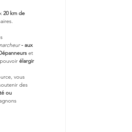
x 
20 km de 
aires.
s 
marcheur
 - aux 
Dépanneurs 
et 
pouvoir 
élargir 
urce, vous 
soutenir des 
té ou 
agnons 