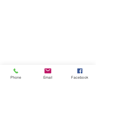
Phone
Email
Facebook
Nouveau rendez-vous
Une nouvelle