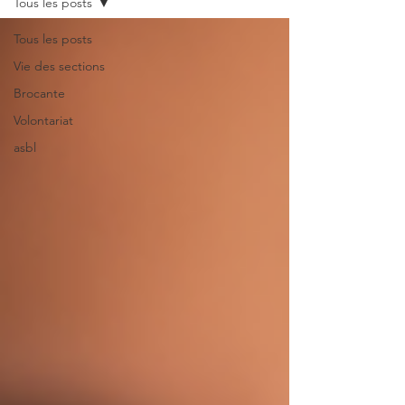
Tous les posts
Tous les posts
Vie des sections
Brocante
Volontariat
asbl