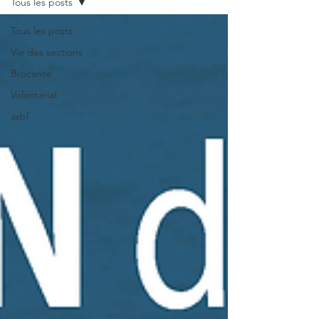
Tous les posts
Tous les posts
Vie des sections
Brocante
Volontariat
asbl