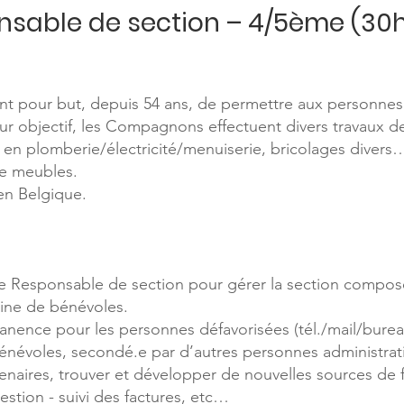
nsable de section – 4/5ème (3
pour but, depuis 54 ans, de permettre aux personnes à
eur objectif, les Compagnons effectuent divers travaux d
en plomberie/électricité/menuiserie, bricolages divers…
de meubles.
 en Belgique.
e Responsable de section pour gérer la section composée
taine de bénévoles.
manence pour les personnes défavorisées (tél./mail/bureau
 bénévoles, secondé.e par d’autres personnes administrati
enaires, trouver et développer de nouvelles sources de 
estion - suivi des factures, etc…