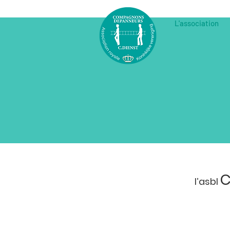
L'association
C
l’asbl