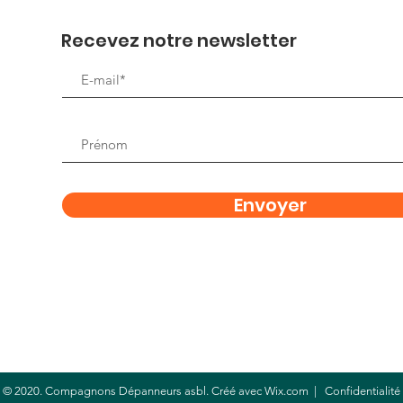
Recevez notre newsletter
Envoyer
© 2020. Compagnons Dépanneurs asbl. Créé avec
Wix.com
|
C
onfidentialité