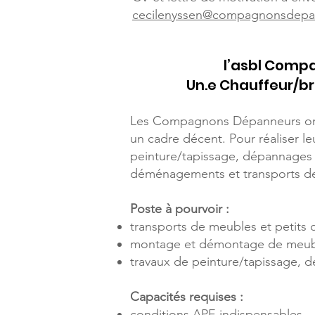
cecilenyssen@compagnonsdepa
l’asbl Compa
Un.e Chauffeur/b
Les Compagnons Dépanneurs ont p
un cadre décent. Pour réaliser l
peinture/tapissage, dépannages e
déménagements et transports de 
Poste à pourvoir :
transports de meubles et petit
montage et démontage de meub
travaux de peinture/tapissage, 
Capacités requises :
conditions APE indispensables 