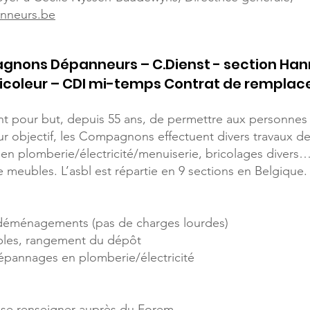
nneurs.be
gnons Dépanneurs – C.Dienst - section Han
ricoleur – CDI mi-temps Contrat de rempla
our but, depuis 55 ans, de permettre aux personnes à 
eur objectif, les Compagnons effectuent divers travaux d
n plomberie/électricité/menuiserie, bricolages divers… 
meubles. L’asbl est répartie en 9 sections en Belgique
s déménagements (pas de charges lourdes)
les, rangement du dépôt
dépannages en plomberie/électricité
– se renseigner auprès du Forem