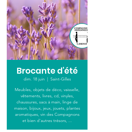
Brocante d'été
dim. 18 juin
  |  
Saint-Gilles
Meubles, objets de déco, vaisselle,
vêtements, livres, cd, vinyles,
chaussures, sacs à main, linge de
maison, bijoux, jeux, jouets, plantes
aromatiques, vin des Compagnons
et bien d'autres trésors, ...