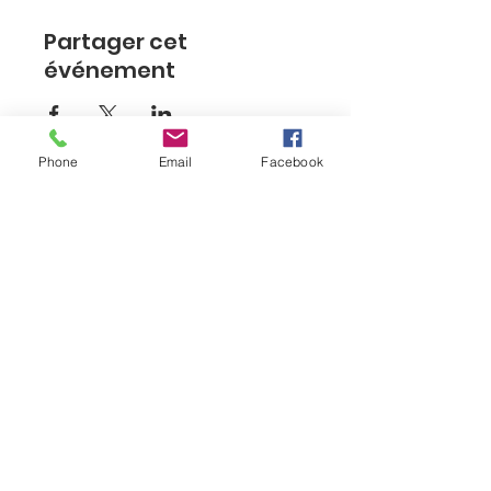
Partager cet
événement
Phone
Email
Facebook
Siège social
Rue de la Glacière 37-
1060 Saint-Gilles
E-mail
:
infoasbl@compagnonsdepanneurs.be