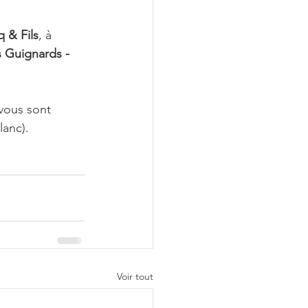
 & Fils
, à 
 Guignards - 
vous sont 
lanc).
Voir tout