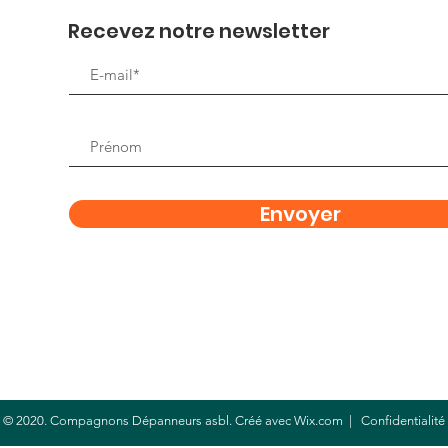
Quel
Recevez notre newsletter
Envoyer
© 2020. Compagnons Dépanneurs asbl. Créé avec
Wix.com
|
C
onfidentialité