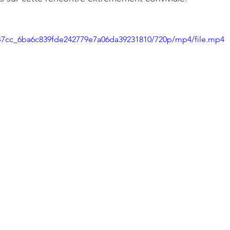
d147cc_6ba6c839fde242779e7a06da39231810/720p/mp4/file.mp4