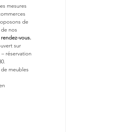
les mesures 
 commerces 
proposons de 
 de nos 
 rendez-vous.
uvert sur 
 – réservation 
30.
n de meubles 
en 