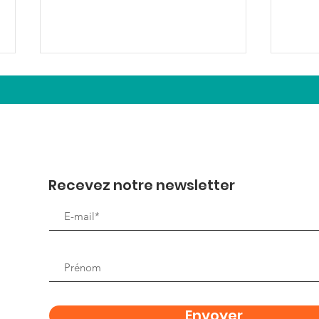
Recevez notre newsletter
Courir pour les
Nou
Compagnons !
men
Envoyer