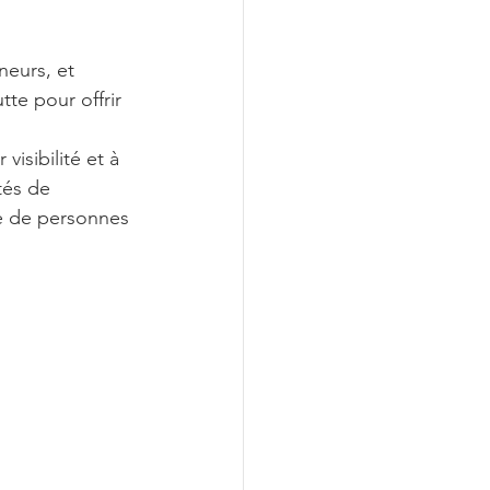
eurs, et 
te pour offrir 
isibilité et à 
tés de 
ge de personnes 