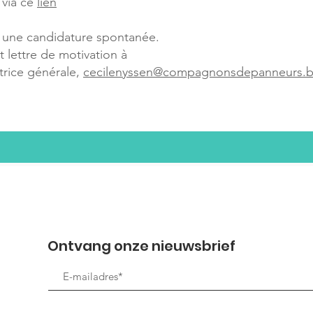
 via ce
lien
 une candidature spontanée.
t lettre de motivation à
trice générale,
cecilenyssen@compagnonsdepanneurs.
Ontvang onze nieuwsbrief