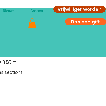
Vrijwilliger worden
Nieuws
Contact
Doe een gift
nst -
es sections