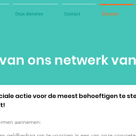
Onze diensten
Contact
Steunen
 van ons netwerk van
ciale actie voor de meest behoeftigen te st
t!
vormen aannemen:
 een geldbedrag om te voorzien in een van onze concrete