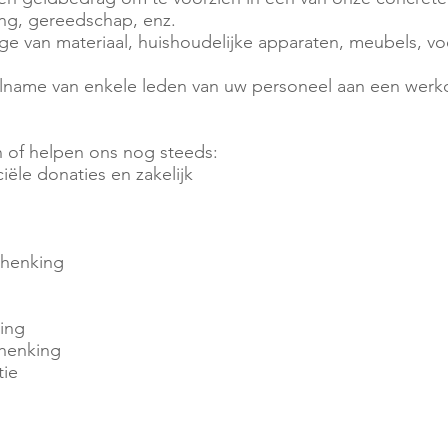
ing, gereedschap, enz.
ge van materiaal, huishoudelijke apparaten, meubels, vo
eelname van enkele leden van uw personeel aan een wer
 of helpen ons nog steeds:
iële donaties en zakelijk
chenking
king
chenking
tie