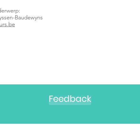
nderwerp:
Nyssen-Baudewyns
urs.be
Feedback