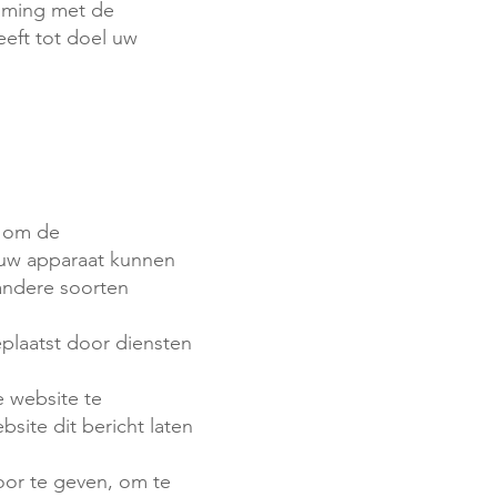
mming met de
eeft tot doel uw
t om de
p uw apparaat kunnen
 andere soorten
plaatst door diensten
e website te
site dit bericht laten
door te geven, om te