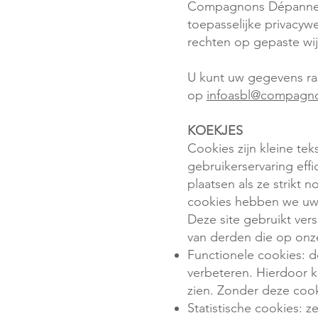
Compagnons Dépanneur
toepasselijke privacyw
rechten op gepaste wi
U kunt uw gegevens ra
op
infoasbl@compagn
KOEKJES
Cookies zijn kleine t
gebruikerservaring eff
plaatsen als ze strikt 
cookies hebben we uw
Deze site gebruikt ve
van derden die op onze
Functionele cookies: d
verbeteren. Hierdoor ku
zien. Zonder deze cook
Statistische cookies: 