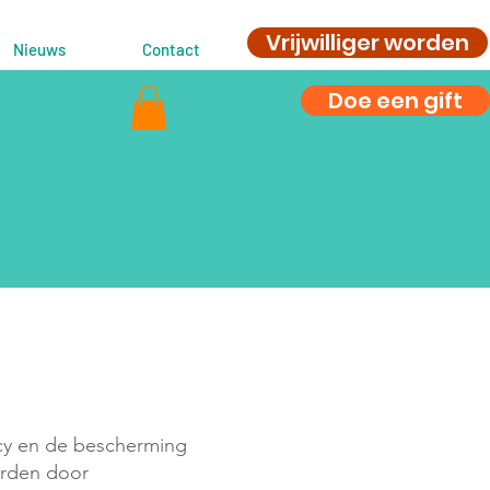
Vrijwilliger worden
Nieuws
Contact
Doe een gift
cy en de bescherming
orden door