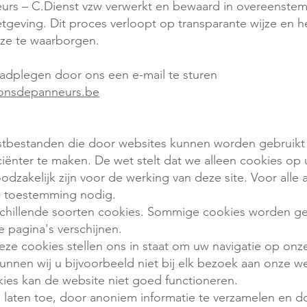
s – C.Dienst vzw verwerkt en bewaard in overeenste
etgeving. Dit proces verloopt op transparante wijze en h
jze te waarborgen.
adplegen door ons een e-mail te sturen
onsdepanneurs.be
ekstbestanden die door websites kunnen worden gebruik
iciënter te maken. De wet stelt dat we alleen cookies o
noodzakelijk zijn voor de werking van deze site. Voor alle
 toestemming nodig.
rschillende soorten cookies. Sommige cookies worden ge
 pagina's verschijnen.
eze cookies stellen ons in staat om uw navigatie op onz
nnen wij u bijvoorbeeld niet bij elk bezoek aan onze web
ies kan de website niet goed functioneren.
ze laten toe, door anoniem informatie te verzamelen en 