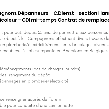
gnons Dépanneurs – C.Dienst - section Han
ricoleur – CDI mi-temps Contrat de rempla
our but, depuis 55 ans, de permettre aux personnes à 
eur objectif, les Compagnons effectuent divers travaux d
n plomberie/électricité/menuiserie, bricolages divers… 
meubles. L’asbl est répartie en 9 sections en Belgique
s déménagements (pas de charges lourdes)
les, rangement du dépôt
dépannages en plomberie/électricité
– se renseigner auprès du Forem
able pour conduite d’une camionnette