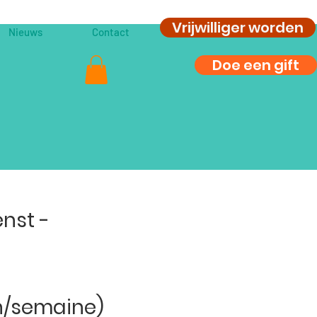
Vrijwilliger worden
Nieuws
Contact
Doe een gift
nst -
0h/semaine)