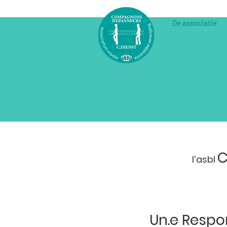
De associatie
C
l’asbl
Un.e Respo