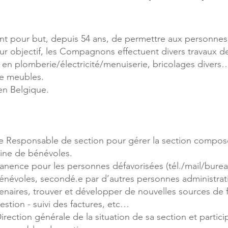
pour but, depuis 54 ans, de permettre aux personnes à
eur objectif, les Compagnons effectuent divers travaux d
en plomberie/électricité/menuiserie, bricolages divers…
de meubles.
 en Belgique.
e Responsable de section pour gérer la section composée
taine de bénévoles.
manence pour les personnes défavorisées (tél./mail/bureau
 bénévoles, secondé.e par d’autres personnes administrati
enaires, trouver et développer de nouvelles sources de 
estion - suivi des factures, etc…
Direction générale de la situation de sa section et partic