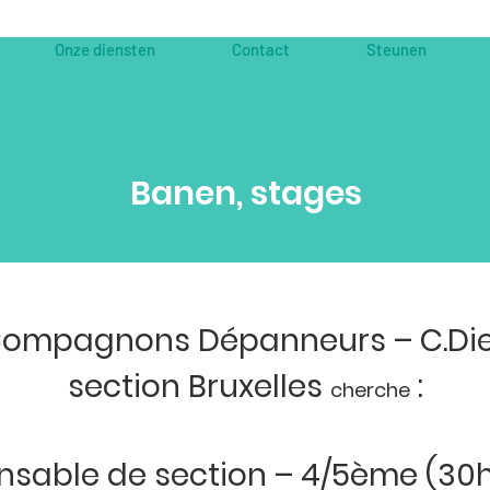
Onze diensten
Contact
Steunen
Banen, stages
ompagnons Dépanneurs – C.Die
section Bruxelles
:
cherche
nsable de section – 4/5ème (3